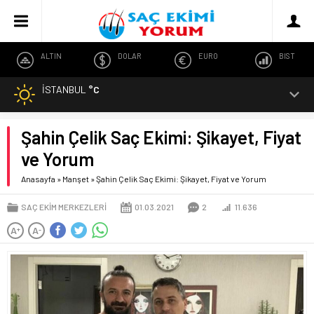
ALTIN
DOLAR
EURO
BIST
İSTANBUL
°C
Şahin Çelik Saç Ekimi: Şikayet, Fiyat
ve Yorum
Anasayfa
»
Manşet
»
Şahin Çelik Saç Ekimi: Şikayet, Fiyat ve Yorum
SAÇ EKIM MERKEZLERI
01.03.2021
2
11.636
A
A
+
-