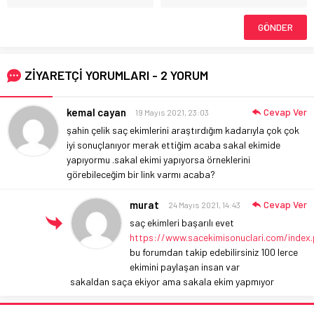
ZİYARETÇİ YORUMLARI - 2 YORUM
kemal cayan
Cevap Ver
19 Mayıs 2021, 23:03
şahin çelik saç ekimlerini araştırdığım kadarıyla çok çok
iyi sonuçlanıyor merak ettiğim acaba sakal ekimide
yapıyormu .sakal ekimi yapıyorsa örneklerini
görebileceğim bir link varmı acaba?
murat
Cevap Ver
24 Mayıs 2021, 14:43
saç ekimleri başarılı evet
https://www.sacekimisonuclari.com/index
bu forumdan takip edebilirsiniz 100 lerce
ekimini paylaşan insan var
sakaldan saça ekiyor ama sakala ekim yapmıyor