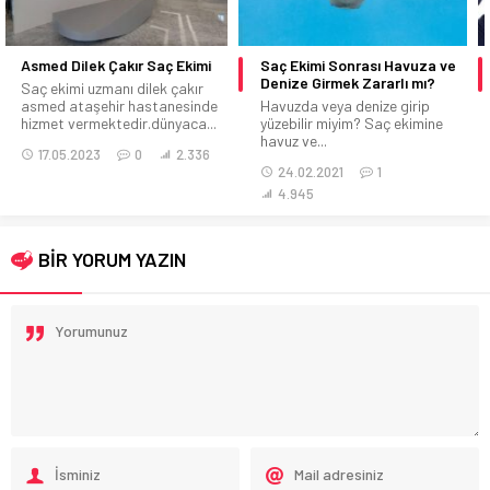
Saç Ekimi Sonrası Havuza ve
2021 Popüler Saç Ekimi
Denize Girmek Zararlı mı?
Merkezleri Fiyatları
Havuzda veya denize girip
Saç Ekiminin Maliyeti
yüzebilir miyim? Saç ekimine
3000,4000,5000 greft vs
havuz ve...
Fiyatı 2021 Ne Kadardır?
Asmed...
24.02.2021
1
23.02.2021
0
3.481
4.945
BİR YORUM YAZIN