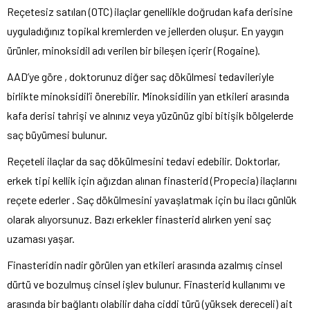
Reçetesiz satılan (OTC) ilaçlar genellikle doğrudan kafa derisine
uyguladığınız topikal kremlerden ve jellerden oluşur. En yaygın
ürünler, minoksidil adı verilen bir bileşen içerir (Rogaine).
AAD’ye göre , doktorunuz diğer saç dökülmesi tedavileriyle
birlikte minoksidil’i önerebilir. Minoksidilin yan etkileri arasında
kafa derisi tahrişi ve alnınız veya yüzünüz gibi bitişik bölgelerde
saç büyümesi bulunur.
Reçeteli ilaçlar da saç dökülmesini tedavi edebilir. Doktorlar,
erkek tipi kellik için ağızdan alınan finasterid (Propecia) ilaçlarını
reçete ederler . Saç dökülmesini yavaşlatmak için bu ilacı günlük
olarak alıyorsunuz. Bazı erkekler finasterid alırken yeni saç
uzaması yaşar.
Finasteridin nadir görülen yan etkileri arasında azalmış cinsel
dürtü ve bozulmuş cinsel işlev bulunur. Finasterid kullanımı ve
arasında bir bağlantı olabilir daha ciddi türü (yüksek dereceli) ait