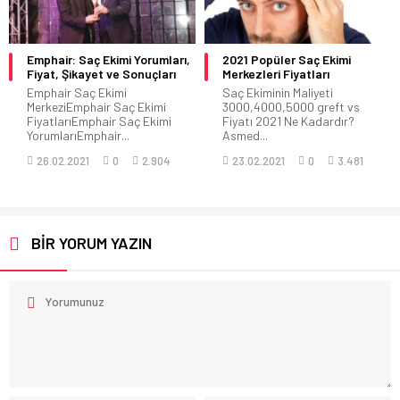
2021 Popüler Saç Ekimi
Gold City Hair Saç Ekimi
Merkezleri Fiyatları
Merkezi
Saç Ekiminin Maliyeti
Gold City Hair istanbul
3000,4000,5000 greft vs
ataşehirde bulunan bir saç
Fiyatı 2021 Ne Kadardır?
ekimi merkezidir. Dr...
Asmed...
12.10.2022
0
2.348
23.02.2021
0
3.481
BİR YORUM YAZIN