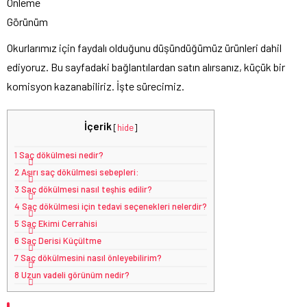
Önleme
Görünüm
Okurlarımız için faydalı olduğunu düşündüğümüz ürünleri dahil
ediyoruz. Bu sayfadaki bağlantılardan satın alırsanız, küçük bir
komisyon kazanabiliriz. İşte sürecimiz.
İçerik
[
hide
]
1
Saç dökülmesi nedir?
2
Aşırı saç dökülmesi sebepleri:
3
Saç dökülmesi nasıl teşhis edilir?
4
Saç dökülmesi için tedavi seçenekleri nelerdir?
5
Saç Ekimi Cerrahisi
6
Saç Derisi Küçültme
7
Saç dökülmesini nasıl önleyebilirim?
8
Uzun vadeli görünüm nedir?