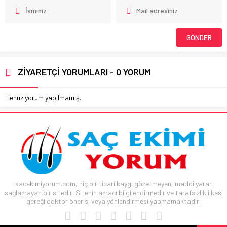
ZİYARETÇİ YORUMLARI - 0 YORUM
Henüz yorum yapılmamış.
sacekimiyorum.com, hiç bir ticari kaygı gözetmeyen, maddi yarar
sağlamayan bir sitedir. Sitenin amacı bilgilendirmedir ve tarafsızlık ilkesi
gereği doktor önerisi veya yönlendirmesi yapmamaktadır.