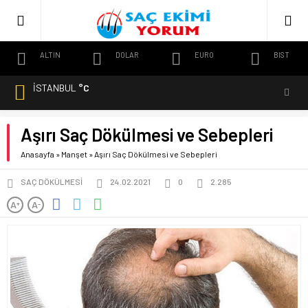
ALTIN
DOLAR
EURO
BIST
İSTANBUL
°C
Aşırı Saç Dökülmesi ve Sebepleri
Anasayfa
»
Manşet
»
Aşırı Saç Dökülmesi ve Sebepleri
SAÇ DÖKÜLMESI
24.02.2021
0
2.285
A
A
+
-