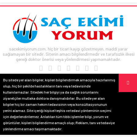
sacekimiyorum.com, hiç bir ticari kaygı gözetmeyen, maddi yarar
sağlamayan bir sitedir. Sitenin amacı bilgilendirmedir ve tarafsızlık ilkesi
gereği doktor önerisi veya yönlendirmesi yapmamaktadır.
Bu sitede yer alan bilgiler, kişileri bilgilendirmek amacıyla hazırlanmış
olup, hiç bir şekilde hastalıkların tanı veya tedavisinde
kullanılamazlar. Sitedeki her bilgiyi ya da sağlık sorunlarını
ziyaretçiler mutlaka doktora danışmalıdırlar. Bu sitede yer alan
bilgiler hiç bir zaman hekim tedavisinin veya konsültasyonunun
yerini alamaz. Site içeriği kişisel teşhis ve tedavi yönteminin seçimi
için değerlendirilemez. Anlatılan tüm tıbbi işlemler bilgi, yorum ve
görüntüler, kişileri bilgilendirme amaçlı olup; Reklam, tanı ve tedaviye
yönlendirme amacı taşımamaktadır.