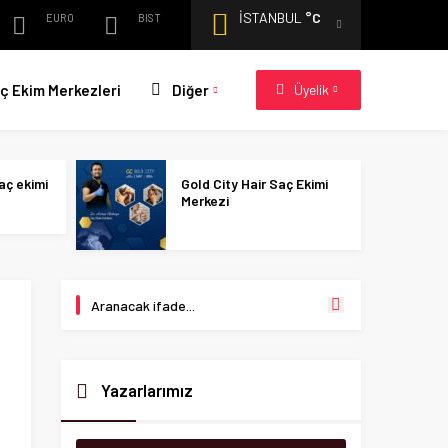
İSTANBUL
°C
EURO
BIST
ç Ekim Merkezleri
Diğer
Üyelik
aç ekimi
Gold City Hair Saç Ekimi
Merkezi
Yazarlarımız