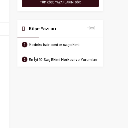
TÜM KÖŞE YAZARLARINI GÖR
Köşe Yazıları
TÜMÜ →
1
Medeks hair center saç ekimi
e
r
2
En İyi 10 Saç Ekimi Merkezi ve Yorumları
e
k
n