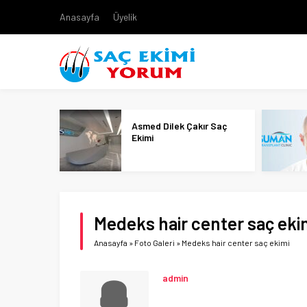
Anasayfa
Üyelik
Asmed Dilek Çakır Saç
Ekimi
Medeks hair center saç eki
Anasayfa
»
Foto Galeri
»
Medeks hair center saç ekimi
admin