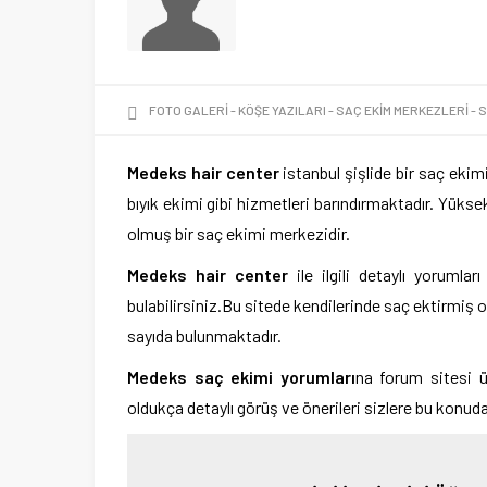
FOTO GALERI
KÖŞE YAZILARI
SAÇ EKIM MERKEZLERI
S
Medeks hair center
istanbul şişlide bir saç eki
bıyık ekimi gibi hizmetleri barındırmaktadır. Yüksek 
olmuş bir saç ekimi merkezidir.
Medeks hair center
ile ilgili detaylı yorumlar
bulabilirsiniz.Bu sitede kendilerinde saç ektirmiş 
sayıda bulunmaktadır.
Medeks saç ekimi yorumları
na forum sitesi üz
oldukça detaylı görüş ve önerileri sizlere bu konuda 