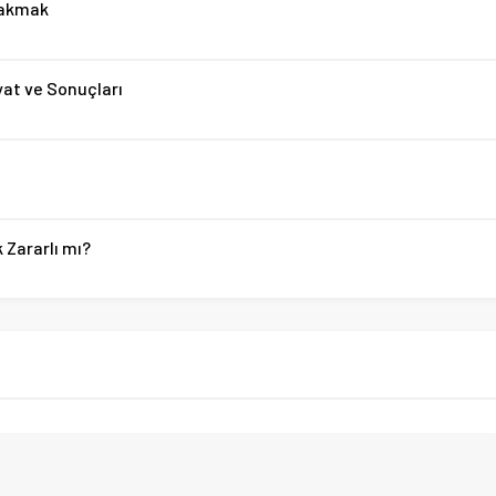
Takmak
yat ve Sonuçları
 Zararlı mı?