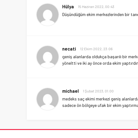
Hülya
15 Haziran 2022, 00:43
Düşündüğüm ekim merkezlerinden bir tanesiy
necati
12 Ekim 2022, 23:06
geniş alanlarda oldukça başarılı bir merke
yöneltti ve iki ay önce orda ekim yaptırdı
michael
1 Şubat 2023, 01:00
medeks saç ekimi merkezi geniş alanlarda e
sadece ön bölgeye ufak bir ekim yaptırma