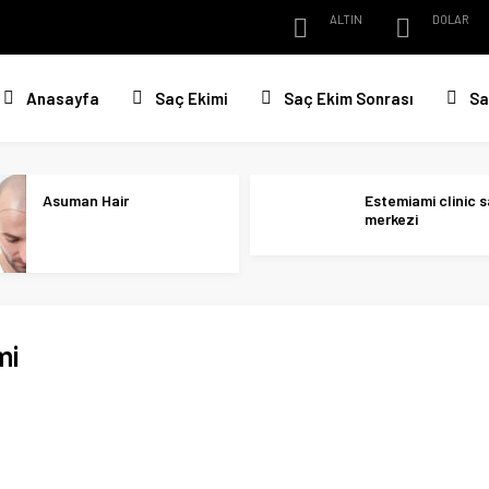
ALTIN
DOLAR
Anasayfa
Saç Ekimi
Saç Ekim Sonrası
Sa
Asuman Hair
Estemiami clinic s
merkezi
mi