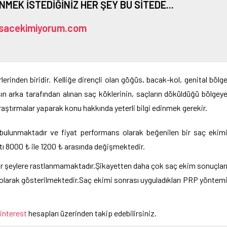
ENMEK İSTEDİĞİNİZ HER ŞEY BU SİTEDE...
sacekimiyorum.com
lerinden biridir. Kelliğe dirençli olan göğüs, bacak-kol, genital bölg
ın arka tarafından alınan saç köklerinin, saçların döküldüğü bölgey
aştırmalar yaparak konu hakkında yeterli bilgi edinmek gerekir.
ulunmaktadır ve fiyat performans olarak beğenilen bir saç ekim
tı 8000 ₺ ile 1200 ₺ arasında değişmektedir.
 bir şeylere rastlanmamaktadır.Şikayetten daha çok saç ekim sonuçlar
i olarak gösterilmektedir.Saç ekimi sonrası uyguladıkları PRP yöntem
interest
hesapları üzerinden takip edebilirsiniz.