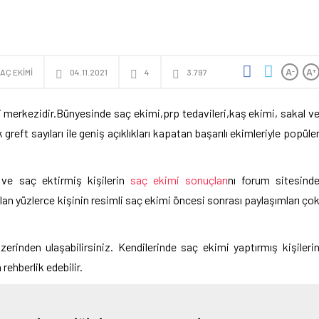
A
A
-
+
AÇ EKIMI
04.11.2021
4
3.797
mi merkezidir.Bünyesinde saç ekimi,prp tedavileri,kaş ekimi, sakal v
greft sayıları ile geniş açıklıkları kapatan başarılı ekimleriyle popüle
ı ve saç ektirmiş kişilerin
saç ekimi sonuçları
nı forum sitesind
olan yüzlerce kişinin resimli saç ekimi öncesi sonrası paylaşımları ço
erinden ulaşabilirsiniz. Kendilerinde saç ekimi yaptırmış kişileri
rehberlik edebilir.